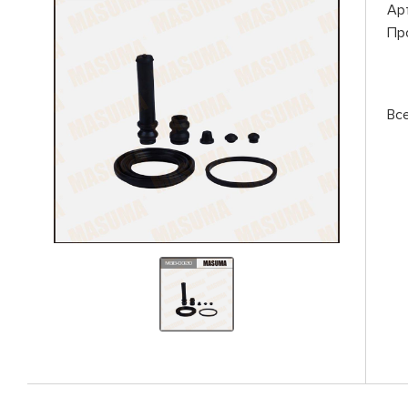
Ар
Пр
Вс