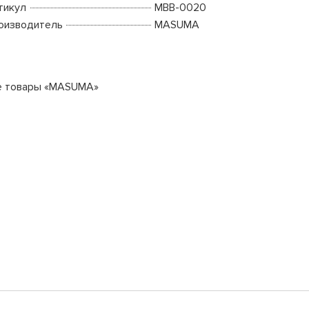
тикул
MBB-0020
оизводитель
MASUMA
е товары «MASUMA»