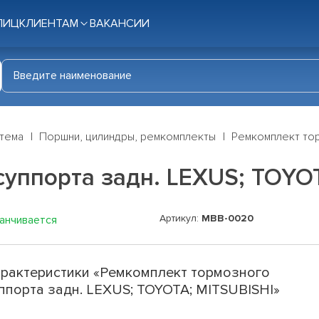
ЛИЦ
КЛИЕНТАМ
ВАКАНСИИ
стема
Поршни, цилиндры, ремкомплекты
Ремкомплект тор
уппорта задн. LEXUS; TOYOT
Артикул:
MBB-0020
канчивается
рактеристики «Ремкомплект тормозного
ппорта задн. LEXUS; TOYOTA; MITSUBISHI»