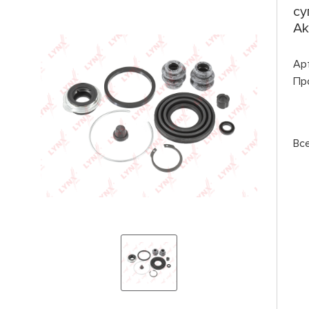
су
Ak
Ар
Пр
Вс