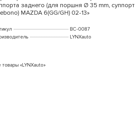
ппорта заднего (для поршня Ø 35 mm, суппорт
ebono) MAZDA 6(GG/GH) 02-13»
тикул
BC-0087
оизводитель
LYNXauto
е товары «LYNXauto»