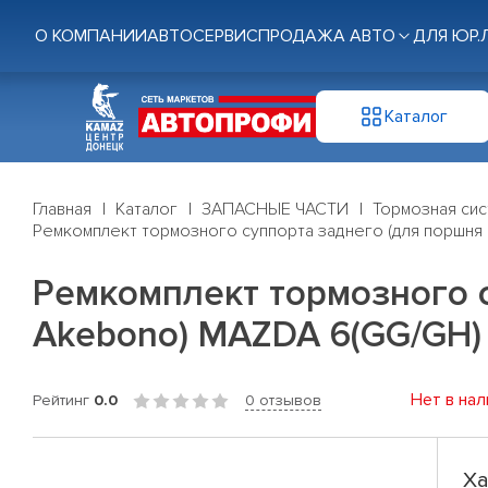
О КОМПАНИИ
АВТОСЕРВИС
ПРОДАЖА АВТО
ДЛЯ ЮР.
Каталог
Главная
Каталог
ЗАПАСНЫЕ ЧАСТИ
Тормозная си
Ремкомплект тормозного суппорта заднего (для поршня
Ремкомплект тормозного с
Akebono) MAZDA 6(GG/GH) 
Нет в нал
Рейтинг
0.0
0 отзывов
Ха