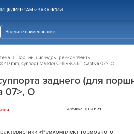
ЛИЦ
КЛИЕНТАМ
ВАКАНСИИ
стема
Поршни, цилиндры, ремкомплекты
Ø 40 mm, суппорт Mando) CHEVROLET Captiva 07>, O
уппорта заднего (для порш
 07>, O
Артикул:
BC-0171
ичии
рактеристики «Ремкомплект тормозного