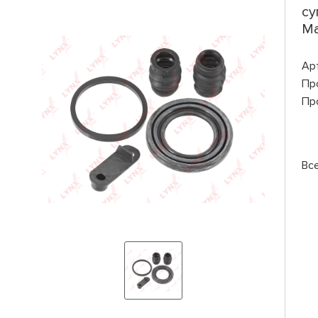
су
Ma
Ар
Пр
Пр
Вс