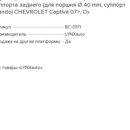
ппорта заднего (для поршня Ø 40 mm, суппорт
ndo) CHEVROLET Captiva 07>, O»
тикул
BC-0171
оизводитель
LYNXauto
одажа на другие платформы
Да
е товары «LYNXauto»