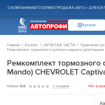
О КОМПАНИИ
АВТОСЕРВИС
ПРОДАЖА АВТО
ДЛЯ ЮР.
Каталог
Главная
Каталог
ЗАПАСНЫЕ ЧАСТИ
Тормозная си
Ремкомплект тормозного суппорта заднего (для поршня 
Ремкомплект тормозного с
Mando) CHEVROLET Captiva
Нет в нал
Рейтинг
0.0
0 отзывов
Ха