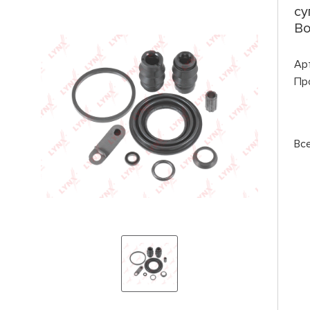
су
Bo
Ар
Пр
Вс