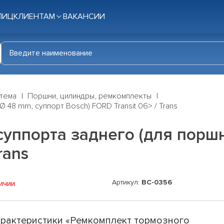
ЛИЦ
КЛИЕНТАМ
ВАКАНСИИ
стема
Поршни, цилиндры, ремкомплекты
48 mm, суппорт Bosch) FORD Transit 06> / Trans
уппорта заднего (для порш
rans
Артикул:
BC-0356
ичии
рактеристики «Ремкомплект тормозного