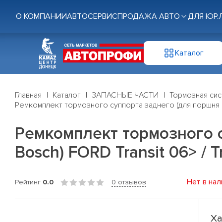
О КОМПАНИИ
АВТОСЕРВИС
ПРОДАЖА АВТО
ДЛЯ ЮР.
Каталог
Главная
Каталог
ЗАПАСНЫЕ ЧАСТИ
Тормозная си
Ремкомплект тормозного суппорта заднего (для поршня Ø 
Ремкомплект тормозного с
Bosch) FORD Transit 06> / T
Нет в нал
Рейтинг
0.0
0 отзывов
Ха