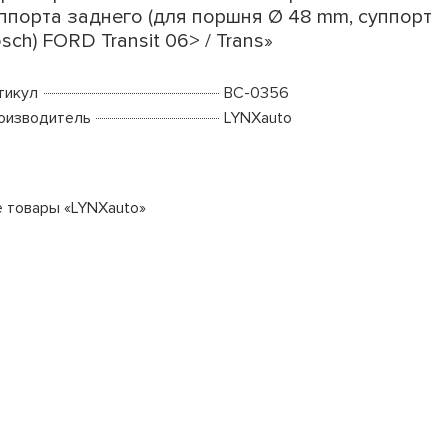
ппорта заднего (для поршня Ø 48 mm, суппорт
sch) FORD Transit 06> / Trans»
тикул
BC-0356
оизводитель
LYNXauto
е товары «LYNXauto»