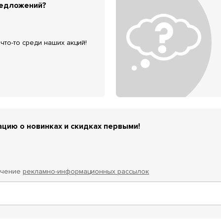
редложений?
что-то среди наших акций!
цию о новинках и скидках первыми!
учение
рекламно-информационных рассылок