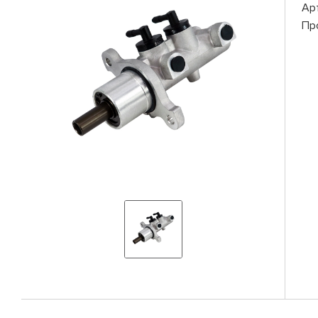
Ар
Пр