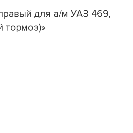
равый для а/м УАЗ 469,
й тормоз)»