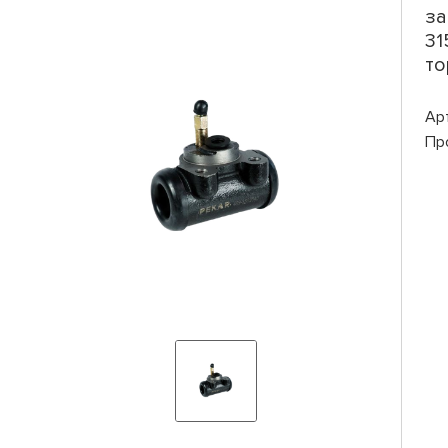
за
31
то
Ар
Пр