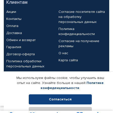
Клиентам
Акции
Согласие посетителя сайта
на обработку
Контакты
персональных данных
Оплата
Политика
Доставка
конфиденциальности
Обмен и возврат
Согласие на получение
рекламы
Гарантия
О нас
Договор-оферта
Карта сайта
Политика обработки
персональных данных
Партнерам
Мы используем файлы cookie, чтобы улучшить ваш
опыт на сайте. Узнайте больше в нашей
Политике
Корпоративным клиентам
Реквизиты компании
конфиденциальности
.
Поставщикам
Согласиться
Отклонить
© КАМАЗ ЦЕНТР ДОНЕЦК, 2015-2026. Все права защищены.