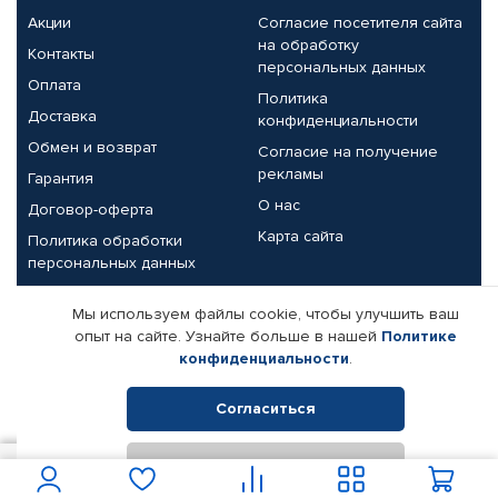
Акции
Согласие посетителя сайта
на обработку
Контакты
персональных данных
Оплата
Политика
Доставка
конфиденциальности
Обмен и возврат
Согласие на получение
рекламы
Гарантия
О нас
Договор-оферта
Карта сайта
Политика обработки
персональных данных
Партнерам
Мы используем файлы cookie, чтобы улучшить ваш
опыт на сайте. Узнайте больше в нашей
Политике
Корпоративным клиентам
Реквизиты компании
конфиденциальности
.
Поставщикам
Согласиться
Отклонить
© КАМАЗ ЦЕНТР ДОНЕЦК, 2015-2026. Все права защищены.
800
В корзину
Интернет-магазин автомобильных товаров Автопрофи.