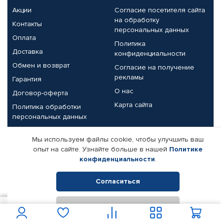
Акции
Согласие посетителя сайта
на обработку
Контакты
персональных данных
Оплата
Политика
Доставка
конфиденциальности
Обмен и возврат
Согласие на получение
рекламы
Гарантия
О нас
Договор-оферта
Карта сайта
Политика обработки
персональных данных
Партнерам
Мы используем файлы cookie, чтобы улучшить ваш
опыт на сайте. Узнайте больше в нашей
Политике
Корпоративным клиентам
Реквизиты компании
конфиденциальности
.
Поставщикам
Согласиться
Отклонить
© КАМАЗ ЦЕНТР ДОНЕЦК, 2015-2026. Все права защищены.
2 400
В корзину
Интернет-магазин автомобильных товаров Автопрофи.