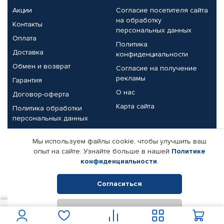
Акции
Согласие посетителя сайта
на обработку
Контакты
персональных данных
Оплата
Политика
Доставка
конфиденциальности
Обмен и возврат
Согласие на получение
рекламы
Гарантия
О нас
Договор-оферта
Карта сайта
Политика обработки
персональных данных
Партнерам
Мы используем файлы cookie, чтобы улучшить ваш
опыт на сайте. Узнайте больше в нашей
Политике
Корпоративным клиентам
Реквизиты компании
конфиденциальности
.
Поставщикам
Согласиться
Отклонить
© КАМАЗ ЦЕНТР ДОНЕЦК, 2015-2026. Все права защищены.
1 550
В корзину
Интернет-магазин автомобильных товаров Автопрофи.