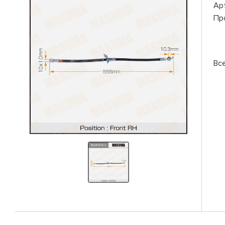
Ар
Пр
Вс