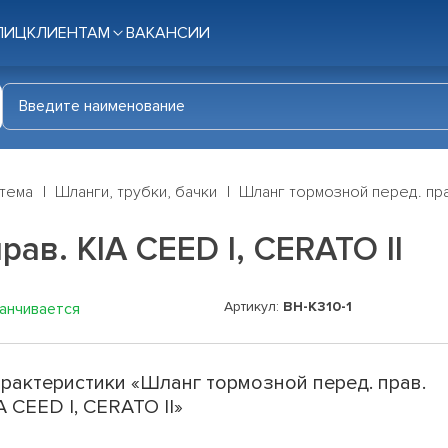
ЛИЦ
КЛИЕНТАМ
ВАКАНСИИ
стема
Шланги, трубки, бачки
Шланг тормозной перед. прав
ав. KIA CEED I, CERATO II
Артикул:
BH-K310-1
канчивается
рактеристики «Шланг тормозной перед. прав.
A CEED I, CERATO II»