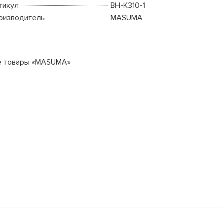
тикул
BH-K310-1
оизводитель
MASUMA
е товары «MASUMA»