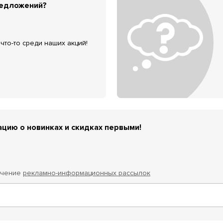
редложений?
что-то среди наших акций!
цию о новинках и скидках первыми!
учение
рекламно-информационных рассылок