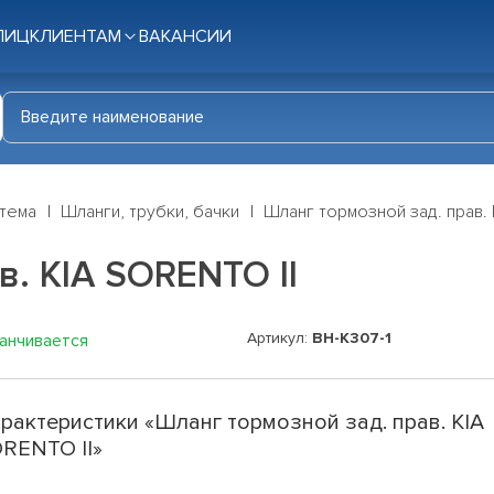
ЛИЦ
КЛИЕНТАМ
ВАКАНСИИ
стема
Шланги, трубки, бачки
Шланг тормозной зад. прав. 
в. KIA SORENTO II
Артикул:
BH-K307-1
канчивается
рактеристики «Шланг тормозной зад. прав. KIA
RENTO II»