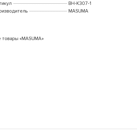
тикул
BH-K307-1
оизводитель
MASUMA
е товары «MASUMA»