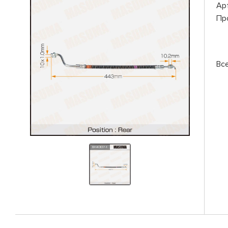
Ар
Пр
Вс