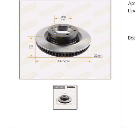
Ар
Пр
Вс