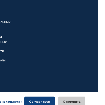
альных
на
нных
сти
амы
енциальности
.
Согласиться
Отклонить