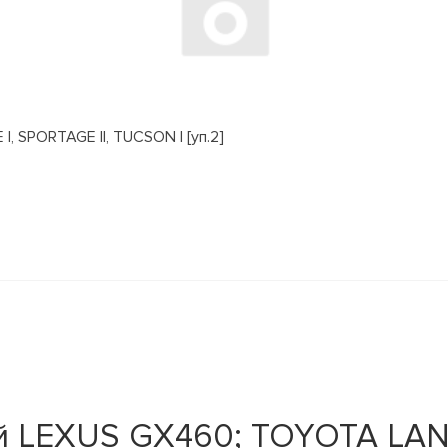
, SPORTAGE II, TUCSON I [уп.2]
ой LEXUS GX460; TOYOTA LA