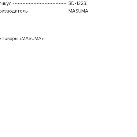
тикул
BD-1223.
оизводитель
MASUMA
е товары «MASUMA»