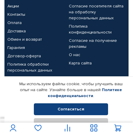
Акции
Согласие посетителя сайта
на обработку
Контакты
персональных данных
Оплата
Политика
Доставка
конфиденциальности
Обмен и возврат
Согласие на получение
рекламы
Гарантия
О нас
Договор-оферта
Карта сайта
Политика обработки
персональных данных
Партнерам
Мы используем файлы cookie, чтобы улучшить ваш
опыт на сайте. Узнайте больше в нашей
Политике
Корпоративным клиентам
Реквизиты компании
конфиденциальности
.
Поставщикам
Согласиться
Отклонить
© КАМАЗ ЦЕНТР ДОНЕЦК, 2015-2026. Все права защищены.
3 250
В корзину
Интернет-магазин автомобильных товаров Автопрофи.