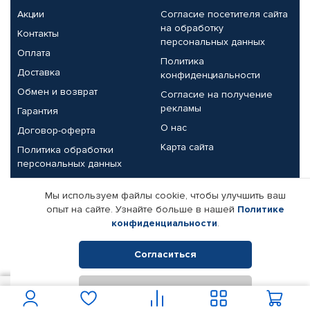
Акции
Согласие посетителя сайта
на обработку
Контакты
персональных данных
Оплата
Политика
Доставка
конфиденциальности
Обмен и возврат
Согласие на получение
рекламы
Гарантия
О нас
Договор-оферта
Карта сайта
Политика обработки
персональных данных
Партнерам
Мы используем файлы cookie, чтобы улучшить ваш
опыт на сайте. Узнайте больше в нашей
Политике
Корпоративным клиентам
Реквизиты компании
конфиденциальности
.
Поставщикам
Согласиться
Отклонить
© КАМАЗ ЦЕНТР ДОНЕЦК, 2015-2026. Все права защищены.
3 700
В корзину
Интернет-магазин автомобильных товаров Автопрофи.