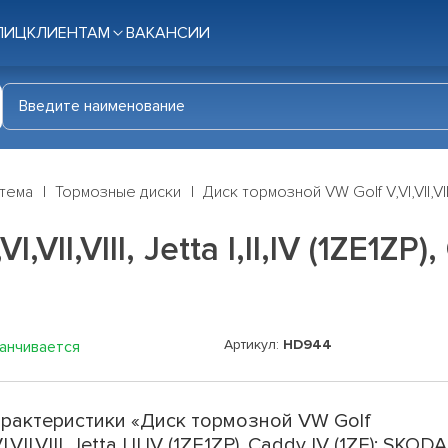
ЛИЦ
КЛИЕНТАМ
ВАКАНСИИ
стема
Тормозные диски
Диск тормозной VW Golf V,VI,VII,VIII, 
VII,VIII, Jetta I,II,IV (1ZE1ZP
Артикул:
HD944
канчивается
рактеристики «Диск тормозной VW Golf
VI,VII,VIII, Jetta I,II,IV (1ZE1ZP), Caddy IV (1ZE); SKODA