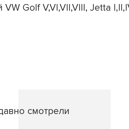
olf V,VI,VII,VIII, Jetta I,II,I
давно смотрели