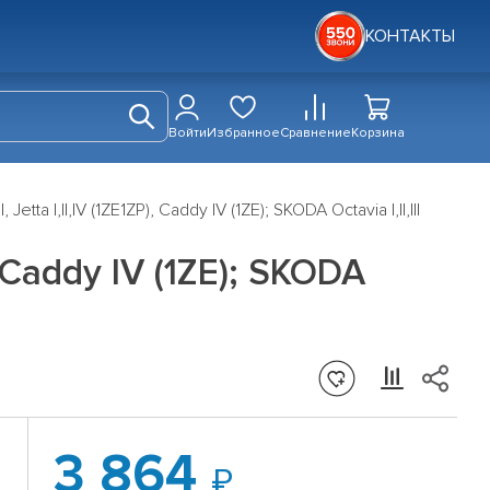
КОНТАКТЫ
Войти
Избранное
Сравнение
Корзина
Jetta I,II,IV (1ZE1ZP), Caddy IV (1ZE); SKODA Octavia I,II,III
), Caddy IV (1ZE); SKODA
3 864