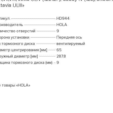
avia I,II,III»
тикул
HD944
оизводитель
HOLA
личество отверстий
9
орона установки
Передняя ось
п тормозного диска
вентилируемый
аметр центрирования [мм]
65
ружный диаметр [мм]
287.8
лщина тормозного диска (мм)
9
е товары «HOLA»