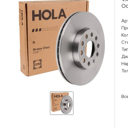
Oct
Ар
Пр
Ко
Ст
Ти
Ди
На
То
Вс