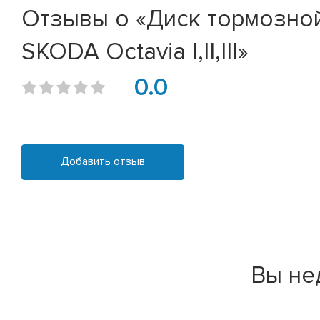
Отзывы о «Диск тормозной VW G
SKODA Octavia I,II,III»
0.0
Добавить отзыв
Вы не