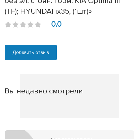
без эл. стоян. торм. KIA Optima III
(TF); HYUNDAI ix35, (1шт)»
0.0
Добавить отзыв
Вы недавно смотрели