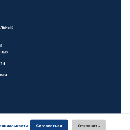
альных
на
нных
сти
амы
енциальности
.
Согласиться
Отклонить