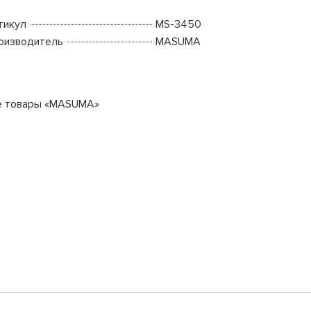
тикул
MS-3450
оизводитель
MASUMA
е товары «MASUMA»