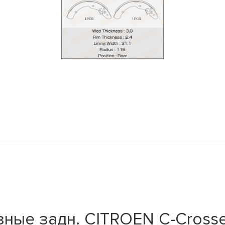
y
ные задн. CITROEN C-Crosser