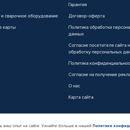
т
Гарантия
 и сварочное оборудование
Договор-оферта
е карты
Политика обработки персон
данных
Согласие посетителя сайта 
обработку персональных да
Политика конфиденциально
Согласие на получение рекл
О нас
Карта сайта
ь ваш опыт на сайте. Узнайте больше в нашей
Политике конфид
-магазин автомобильных товаров Автопрофи.