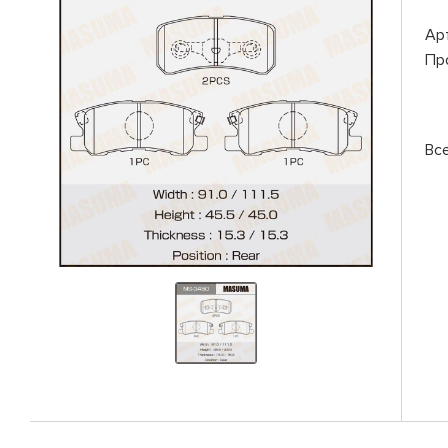
Ар
Пр
Вс