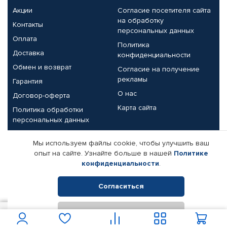
Акции
Согласие посетителя сайта
на обработку
Контакты
персональных данных
Оплата
Политика
Доставка
конфиденциальности
Обмен и возврат
Согласие на получение
рекламы
Гарантия
О нас
Договор-оферта
Карта сайта
Политика обработки
персональных данных
Партнерам
Мы используем файлы cookie, чтобы улучшить ваш
опыт на сайте. Узнайте больше в нашей
Политике
Корпоративным клиентам
Реквизиты компании
конфиденциальности
.
Поставщикам
Согласиться
Отклонить
© КАМАЗ ЦЕНТР ДОНЕЦК, 2015-2026. Все права защищены.
2 100
В корзину
Интернет-магазин автомобильных товаров Автопрофи.