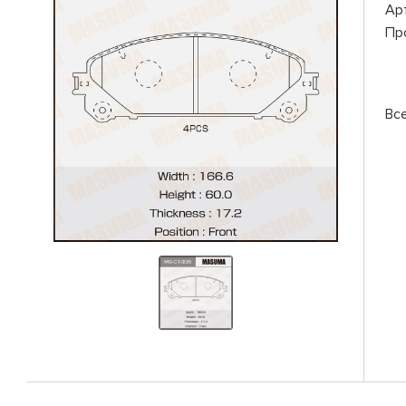
Ар
Пр
Вс