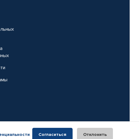
альных
на
нных
сти
амы
енциальности
.
Согласиться
Отклонить