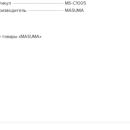
тикул
MS-C1005
оизводитель
MASUMA
е товары «MASUMA»