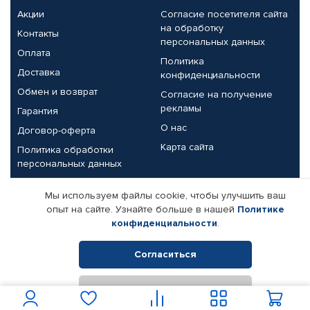
Акции
Согласие посетителя сайта
на обработку
Контакты
персональных данных
Оплата
Политика
Доставка
конфиденциальности
Обмен и возврат
Согласие на получение
рекламы
Гарантия
О нас
Договор-оферта
Карта сайта
Политика обработки
персональных данных
Партнерам
Мы используем файлы cookie, чтобы улучшить ваш
опыт на сайте. Узнайте больше в нашей
Политике
Корпоративным клиентам
Реквизиты компании
конфиденциальности
.
Поставщикам
Согласиться
Отклонить
© КАМАЗ ЦЕНТР ДОНЕЦК, 2015-2026. Все права защищены.
Интернет-магазин автомобильных товаров Автопрофи.