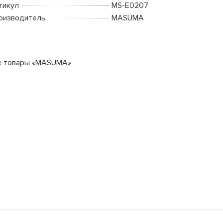
тикул
MS-E0207
оизводитель
MASUMA
е товары «MASUMA»