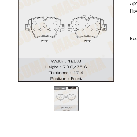
Ар
Пр
Вс