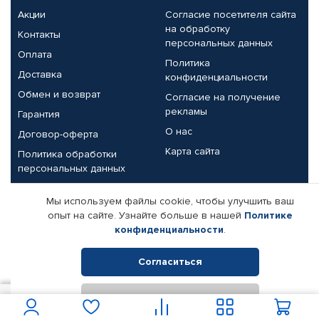
Акции
Согласие посетителя сайта
на обработку
Контакты
персональных данных
Оплата
Политика
Доставка
конфиденциальности
Обмен и возврат
Согласие на получение
рекламы
Гарантия
О нас
Договор-оферта
Карта сайта
Политика обработки
персональных данных
Партнерам
Мы используем файлы cookie, чтобы улучшить ваш
опыт на сайте. Узнайте больше в нашей
Политике
Корпоративным клиентам
Реквизиты компании
конфиденциальности
.
Поставщикам
Согласиться
Отклонить
© КАМАЗ ЦЕНТР ДОНЕЦК, 2015-2026. Все права защищены.
3 450
В корзину
Интернет-магазин автомобильных товаров Автопрофи.