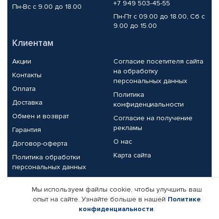
+7 949 503-45-55
Пн-Вс с 9.00 до 18.00
Пн-Пт с 09.00 до 18.00, Сб с
9.00 до 15.00
Клиентам
Акции
Согласие посетителя сайта
на обработку
Контакты
персональных данных
Оплата
Политика
Доставка
конфиденциальности
Обмен и возврат
Согласие на получение
рекламы
Гарантия
О нас
Договор-оферта
Карта сайта
Политика обработки
персональных данных
Партнерам
Мы используем файлы cookie, чтобы улучшить ваш
опыт на сайте. Узнайте больше в нашей
Политике
Корпоративным клиентам
Реквизиты компании
конфиденциальности
.