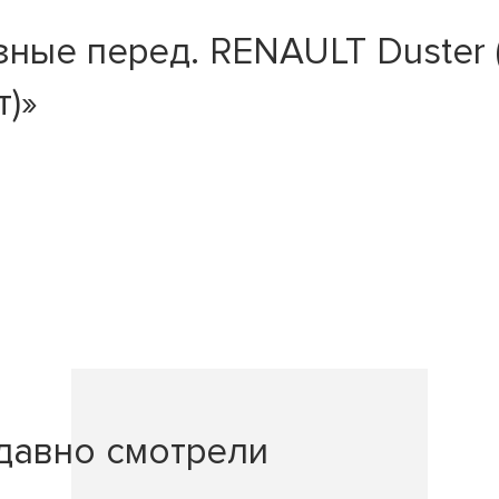
ые перед. RENAULT Duster (+A
т)»
давно смотрели