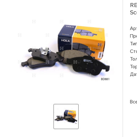
RE
Sc
Ар
Пр
Ти
Ст
То
То
Да
Вс