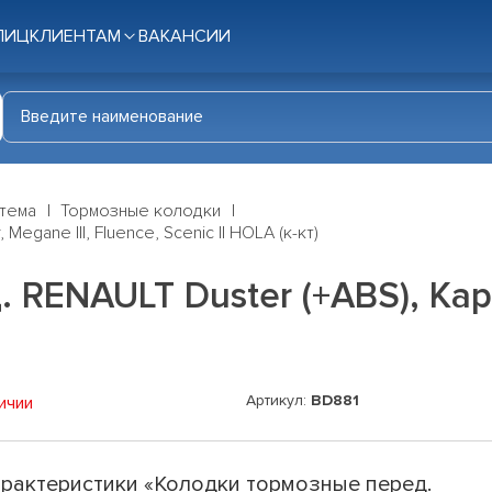
ЛИЦ
КЛИЕНТАМ
ВАКАНСИИ
стема
Тормозные колодки
egane III, Fluence, Scenic II HOLA (к-кт)
ENAULT Duster (+ABS), Kaptu
Артикул:
BD881
ичии
рактеристики «Колодки тормозные перед.