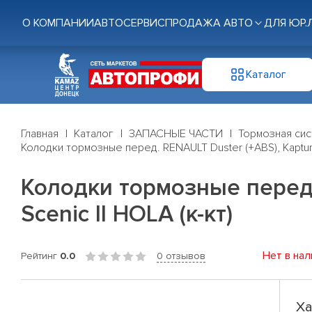
О КОМПАНИИ
АВТОСЕРВИС
ПРОДАЖА АВТО
ДЛЯ ЮР.
Каталог
Главная
Каталог
ЗАПАСНЫЕ ЧАСТИ
Тормозная си
Колодки тормозные перед. RENAULT Duster (+ABS), Kaptur, M
Колодки тормозные перед. R
Scenic II HOLA (к-кт)
Нет в нал
Рейтинг
0.0
0 отзывов
Ха