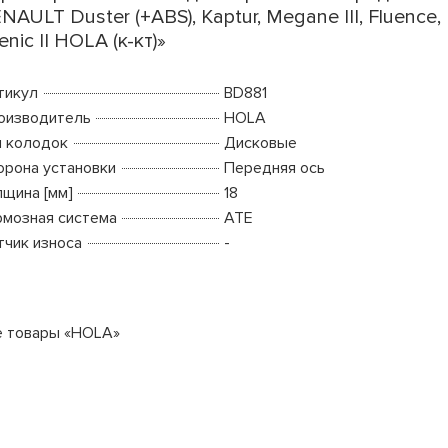
NAULT Duster (+ABS), Kaptur, Megane III, Fluence,
enic II HOLA (к-кт)»
тикул
BD881
оизводитель
HOLA
п колодок
Дисковые
орона установки
Передняя ось
лщина [мм]
18
рмозная система
ATE
тчик износа
-
е товары «HOLA»