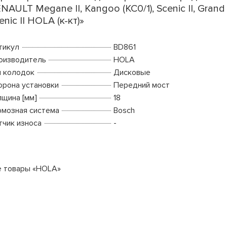
NAULT Megane II, Kangoo (KC0/1), Scenic II, Grand
enic II HOLA (к-кт)»
тикул
BD861
оизводитель
HOLA
п колодок
Дисковые
орона установки
Передний мост
лщина [мм]
18
рмозная система
Bosch
тчик износа
-
е товары «HOLA»