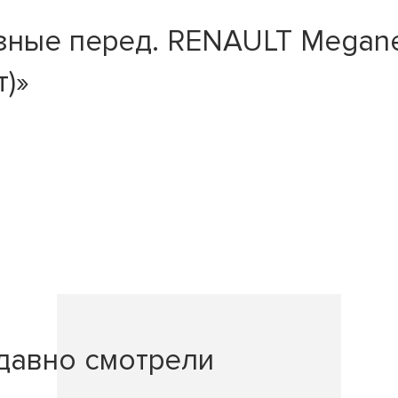
ые перед. RENAULT Megane II
т)»
давно смотрели