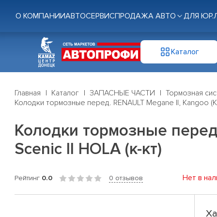
О КОМПАНИИ
АВТОСЕРВИС
ПРОДАЖА АВТО
ДЛЯ ЮР.
Каталог
Главная
Каталог
ЗАПАСНЫЕ ЧАСТИ
Тормозная си
Колодки тормозные перед. RENAULT Megane II, Kangoo (KC0/1
Колодки тормозные перед. 
Scenic II HOLA (к-кт)
Нет в нал
Рейтинг
0.0
0 отзывов
Ха