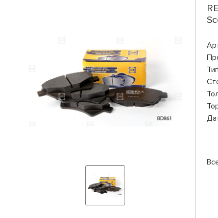
RE
Sc
Ар
Пр
Ти
Ст
То
То
Да
Вс