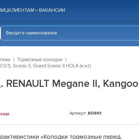
ЛИЦ
КЛИЕНТАМ
ВАКАНСИИ
стема
Тормозные колодки
), Scenic II, Grand Scenic II HOLA (к-кт)
RENAULT Megane II, Kangoo (K
Артикул:
BD861
ичии
рактеристики «Колодки тормозные перед.