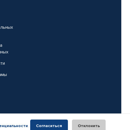
альных
на
нных
сти
амы
енциальности
.
Согласиться
Отклонить