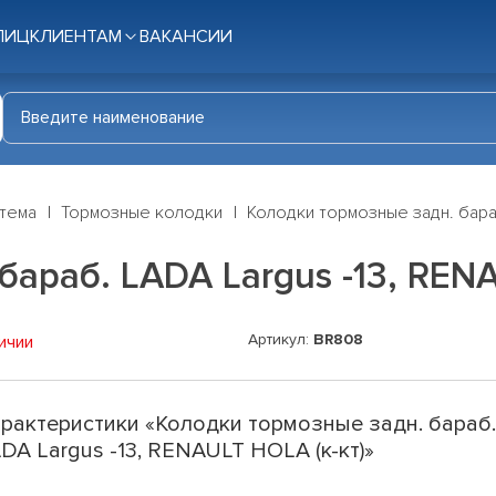
ЛИЦ
КЛИЕНТАМ
ВАКАНСИИ
стема
Тормозные колодки
Колодки тормозные задн. бараб
араб. LADA Largus -13, RENA
Артикул:
BR808
ичии
рактеристики «Колодки тормозные задн. бараб
DA Largus -13, RENAULT HOLA (к-кт)»