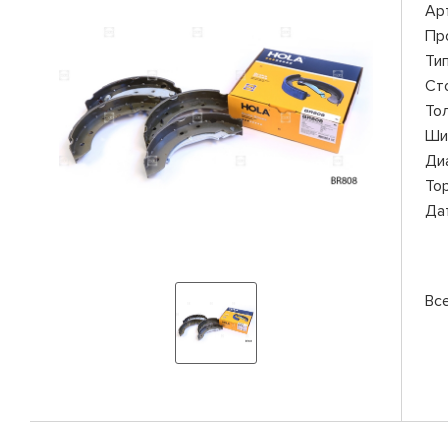
Ар
Пр
Ти
Ст
То
Ши
Ди
То
Да
Вс