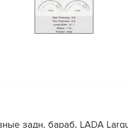
y
ые задн. бараб. LADA Largu