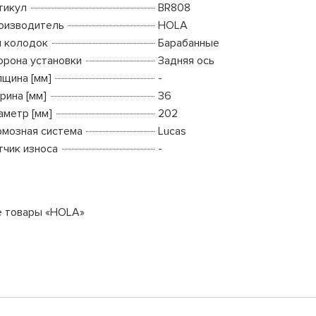
тикул
BR808
оизводитель
HOLA
п колодок
Барабанные
орона установки
Задняя ось
лщина [мм]
-
рина [мм]
36
аметр [мм]
202
рмозная система
Lucas
тчик износа
-
е товары «HOLA»