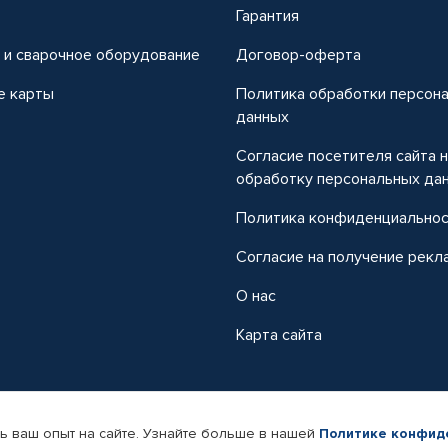
т
Гарантия
 и сварочное оборудование
Договор-оферта
е карты
Политика обработки персон
данных
Согласие посетителя сайта 
обработку персональных да
Политика конфиденциально
Согласие на получение рекл
О нас
Карта сайта
ь ваш опыт на сайте. Узнайте больше в нашей
Политике конфид
-магазин автомобильных товаров Автопрофи.