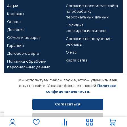
Акции
Согласие посетителя сайта
на обработку
Контакты
персональных данных
Оплата
Политика
Доставка
конфиденциальности
Обмен и возврат
Согласие на получение
рекламы
Гарантия
О нас
Договор-оферта
Карта сайта
Политика обработки
персональных данных
Партнерам
Мы используем файлы cookie, чтобы улучшить ваш
опыт на сайте. Узнайте больше в нашей
Политике
Корпоративным клиентам
Реквизиты компании
конфиденциальности
.
Поставщикам
Согласиться
Отклонить
© КАМАЗ ЦЕНТР ДОНЕЦК, 2015-2026. Все права защищены.
850
В корзину
Интернет-магазин автомобильных товаров Автопрофи.