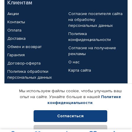
Клиентам
Акции
Согласие посетителя сайта
на обработку
Контакты
персональных данных
Оплата
Политика
Доставка
конфиденциальности
Обмен и возврат
Согласие на получение
рекламы
Гарантия
О нас
Договор-оферта
Карта сайта
Политика обработки
персональных данных
Партнерам
Мы используем файлы cookie, чтобы улучшить ваш
опыт на сайте. Узнайте больше в нашей
Политике
Корпоративным клиентам
Реквизиты компании
конфиденциальности
.
Поставщикам
Согласиться
Отклонить
© КАМАЗ ЦЕНТР ДОНЕЦК, 2015-2026. Все права защищены.