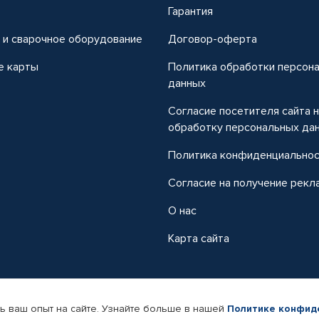
т
Гарантия
 и сварочное оборудование
Договор-оферта
е карты
Политика обработки персон
данных
Согласие посетителя сайта 
обработку персональных да
Политика конфиденциально
Согласие на получение рекл
О нас
Карта сайта
ь ваш опыт на сайте. Узнайте больше в нашей
Политике конфид
-магазин автомобильных товаров Автопрофи.