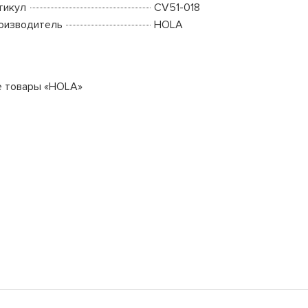
тикул
CV51-018
оизводитель
HOLA
е товары «HOLA»