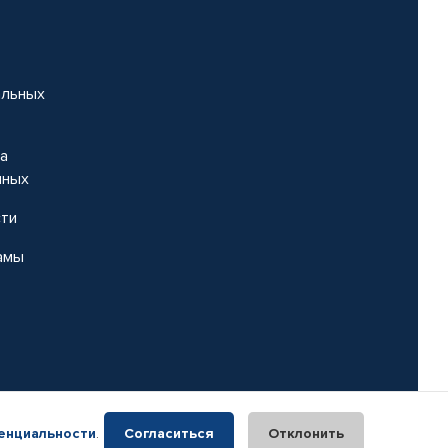
альных
на
нных
сти
амы
енциальности
.
Согласиться
Отклонить