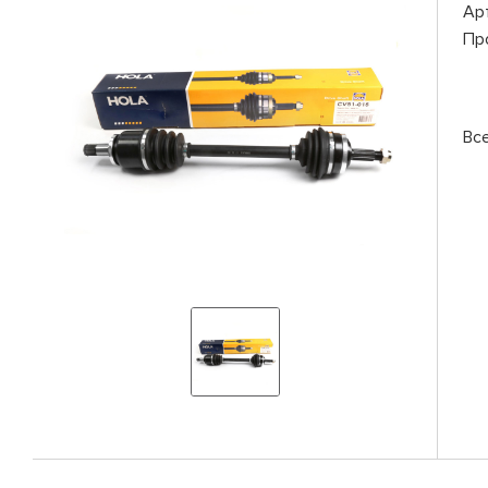
Ар
Пр
Вс