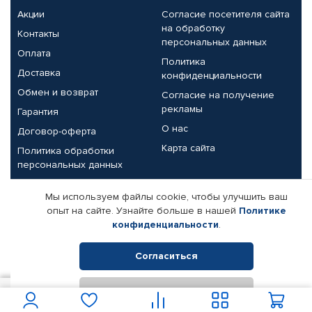
Акции
Согласие посетителя сайта
на обработку
Контакты
персональных данных
Оплата
Политика
Доставка
конфиденциальности
Обмен и возврат
Согласие на получение
рекламы
Гарантия
О нас
Договор-оферта
Карта сайта
Политика обработки
персональных данных
Партнерам
Мы используем файлы cookie, чтобы улучшить ваш
опыт на сайте. Узнайте больше в нашей
Политике
Корпоративным клиентам
Реквизиты компании
конфиденциальности
.
Поставщикам
Согласиться
Отклонить
© КАМАЗ ЦЕНТР ДОНЕЦК, 2015-2026. Все права защищены.
7 950
В корзину
Интернет-магазин автомобильных товаров Автопрофи.