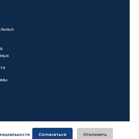
альных
на
нных
сти
амы
енциальности
.
Согласиться
Отклонить