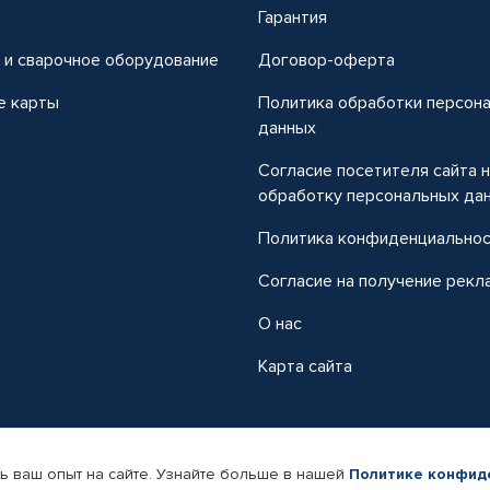
т
Гарантия
 и сварочное оборудование
Договор-оферта
е карты
Политика обработки персон
данных
Согласие посетителя сайта 
обработку персональных да
Политика конфиденциально
Согласие на получение рекл
О нас
Карта сайта
ь ваш опыт на сайте. Узнайте больше в нашей
Политике конфид
-магазин автомобильных товаров Автопрофи.