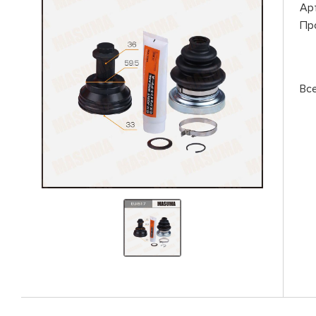
Ар
Пр
Вс