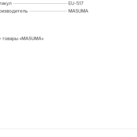
тикул
EU-517
оизводитель
MASUMA
е товары «MASUMA»