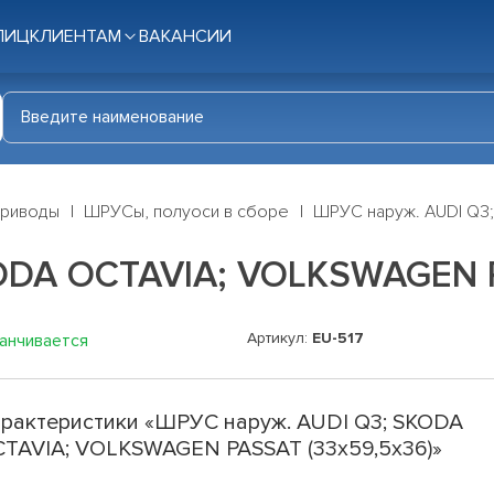
ЛИЦ
КЛИЕНТАМ
ВАКАНСИИ
приводы
ШРУСы, полуоси в сборе
ШРУС наруж. AUDI Q3
ODA OCTAVIA; VOLKSWAGEN P
Артикул:
EU-517
канчивается
рактеристики «ШРУС наруж. AUDI Q3; SKODA
TAVIA; VOLKSWAGEN PASSAT (33х59,5х36)»