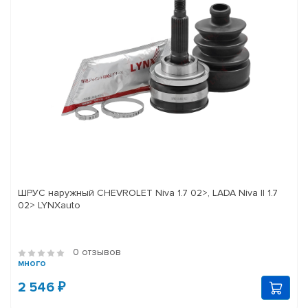
ШРУС наружный CHEVROLET Niva 1.7 02>, LADA Niva II 1.7
02> LYNXauto
0 отзывов
много
2 546 ₽