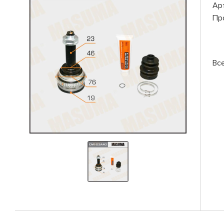
Ар
Пр
Вс