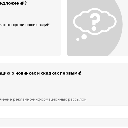
редложений?
что-то среди наших акций!
цию о новинках и скидках первыми!
учение
рекламно-информационных рассылок