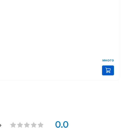
много
»
0.0