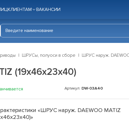
ЛИЦ
КЛИЕНТАМ
ВАКАНСИИ
приводы
ШРУСы, полуоси в сборе
ШРУС наруж. DAEWOO 
Z (19x46x23x40)
Артикул:
DW-03A40
канчивается
рактеристики «ШРУС наруж. DAEWOO MATIZ
9x46x23x40)»