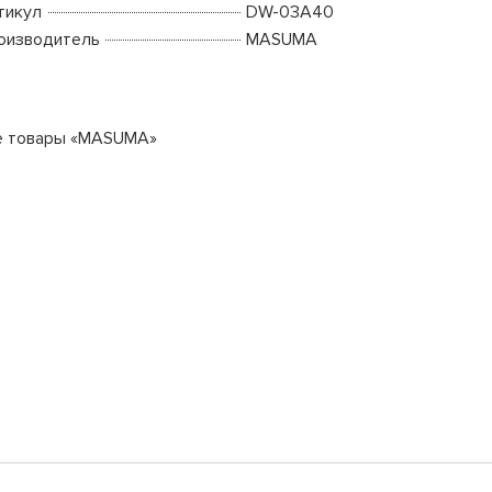
тикул
DW-03A40
оизводитель
MASUMA
е товары «MASUMA»