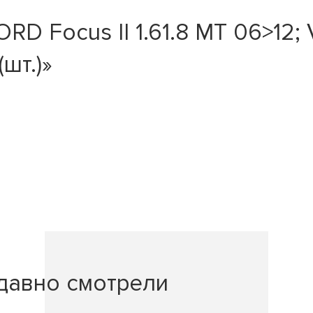
D Focus II 1.61.8 MT 06>12; 
шт.)»
давно смотрели