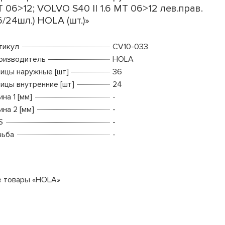
 06>12; VOLVO S40 II 1.6 MT 06>12 лев.прав.
6/24шл.) HOLA (шт.)»
тикул
CV10-033
оизводитель
HOLA
ицы наружные [шт]
36
ицы внутренние [шт]
24
на 1 [мм]
-
на 2 [мм]
-
S
-
зьба
-
е товары «HOLA»