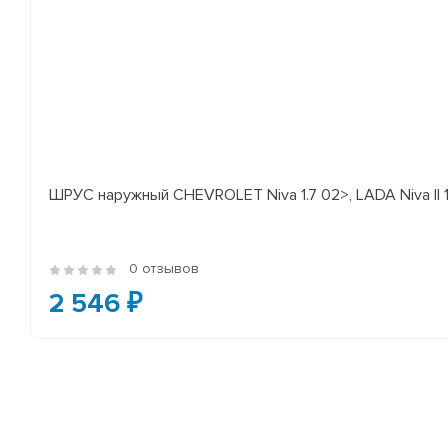
ШРУС наружный CHEVROLET Niva 1.7 02>, LADA Niva II 
0 отзывов
2 546 ₽