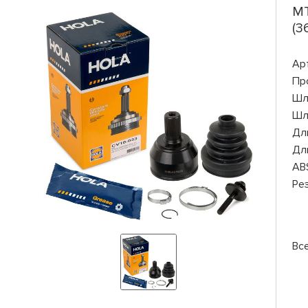
MT
(3
Ар
Пр
Шл
Шл
Дли
Дли
AB
Ре
Вс