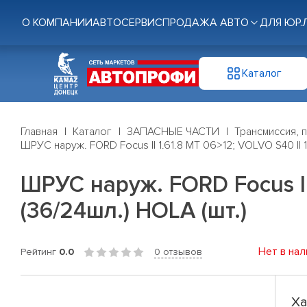
О КОМПАНИИ
АВТОСЕРВИС
ПРОДАЖА АВТО
ДЛЯ ЮР.
Каталог
Главная
Каталог
ЗАПАСНЫЕ ЧАСТИ
Трансмиссия, 
ШРУС наруж. FORD Focus II 1.61.8 MT 06>12; VOLVO S40 II 1
ШРУС наруж. FORD Focus II 
(36/24шл.) HOLA (шт.)
Нет в нал
Рейтинг
0.0
0 отзывов
Ха