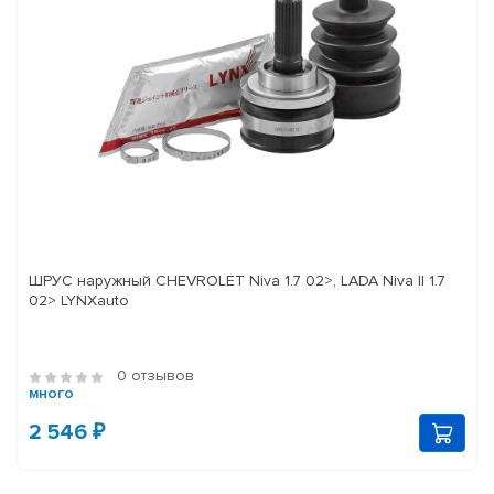
ШРУС наружный CHEVROLET Niva 1.7 02>, LADA Niva II 1.7
02> LYNXauto
0 отзывов
много
2 546 ₽