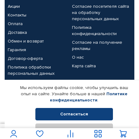
Акции
Согласие посетителя сайта
на обработку
Контакты
персональных данных
Оплата
Политика
Доставка
конфиденциальности
Обмен и возврат
Согласие на получение
рекламы
Гарантия
О нас
Договор-оферта
Карта сайта
Политика обработки
персональных данных
Партнерам
Мы используем файлы cookie, чтобы улучшить ваш
опыт на сайте. Узнайте больше в нашей
Политике
Корпоративным клиентам
Реквизиты компании
конфиденциальности
.
Поставщикам
Согласиться
Отклонить
© КАМАЗ ЦЕНТР ДОНЕЦК, 2015-2026. Все права защищены.
4 250
В корзину
Интернет-магазин автомобильных товаров Автопрофи.