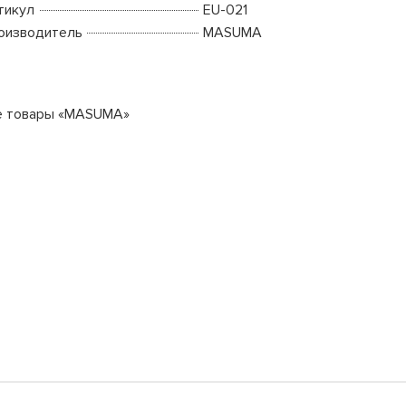
тикул
EU-021
оизводитель
MASUMA
е товары «MASUMA»