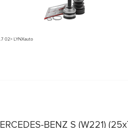
1.7 02> LYNXauto
RCEDES-BENZ S (W221) (25х7