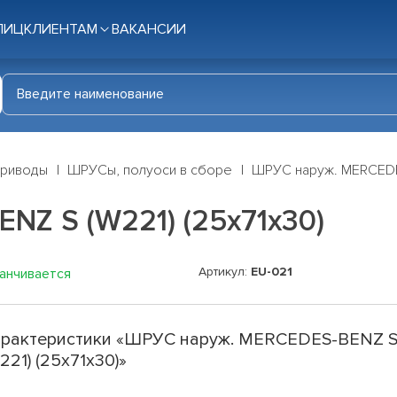
ЛИЦ
КЛИЕНТАМ
ВАКАНСИИ
приводы
ШРУСы, полуоси в сборе
ШРУС наруж. MERCEDES
NZ S (W221) (25х71х30)
Артикул:
EU-021
канчивается
рактеристики «ШРУС наруж. MERCEDES-BENZ 
221) (25х71х30)»