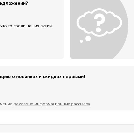
редложений?
что-то среди наших акций!
цию о новинках и скидках первыми!
учение
рекламно-информационных рассылок