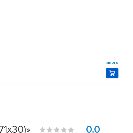
много
1х30)»
0.0