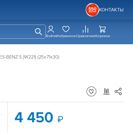
КОНТАКТЫ
Войти
Избранное
Сравнение
Корзина
-BENZ S (W221) (25х71х30)
4 450
S