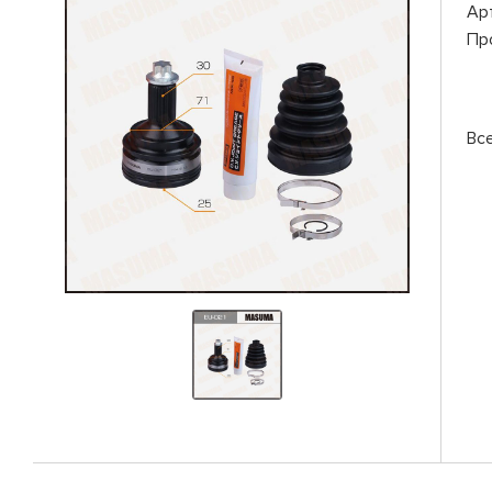
Ар
Пр
Вс