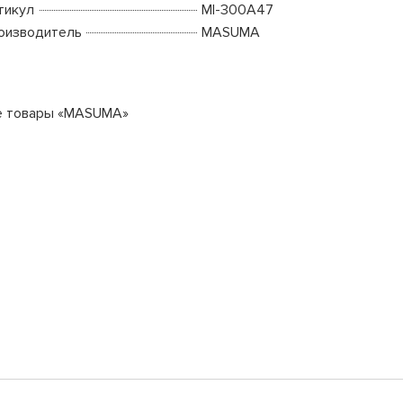
тикул
MI-300A47
оизводитель
MASUMA
е товары «MASUMA»