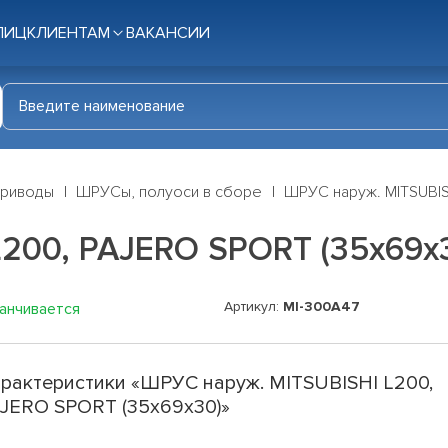
ЛИЦ
КЛИЕНТАМ
ВАКАНСИИ
приводы
ШРУСы, полуоси в сборе
ШРУС наруж. MITSUBIS
200, PAJERO SPORT (35х69х
Артикул:
MI-300A47
канчивается
рактеристики «ШРУС наруж. MITSUBISHI L200,
JERO SPORT (35х69х30)»