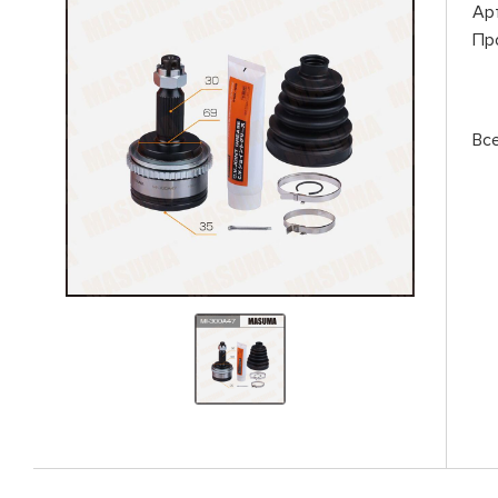
Ар
Пр
Вс