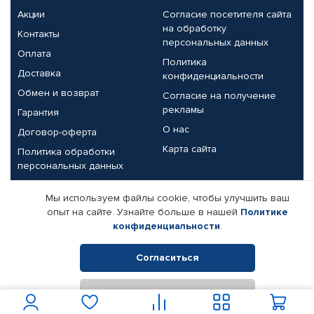
Акции
Согласие посетителя сайта
на обработку
Контакты
персональных данных
Оплата
Политика
Доставка
конфиденциальности
Обмен и возврат
Согласие на получение
рекламы
Гарантия
О нас
Договор-оферта
Карта сайта
Политика обработки
персональных данных
Партнерам
Мы используем файлы cookie, чтобы улучшить ваш
опыт на сайте. Узнайте больше в нашей
Политике
Корпоративным клиентам
Реквизиты компании
конфиденциальности
.
Поставщикам
Согласиться
Отклонить
© КАМАЗ ЦЕНТР ДОНЕЦК, 2015-2026. Все права защищены.
Интернет-магазин автомобильных товаров Автопрофи.