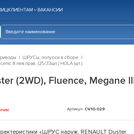
ЛИЦ
КЛИЕНТАМ
ВАКАНСИИ
приводы
ШРУСы, полуоси в сборе
nic III лев.прав. (25/33шл.) HOLA (шт.)
 (2WD), Fluence, Megane III, 
Артикул:
CV10-029
ичии
рактеристики «ШРУС наруж. RENAULT Duster