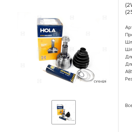
(2
(2
Ар
Пр
Шл
Шл
Дли
Дли
AB
Ре
Вс