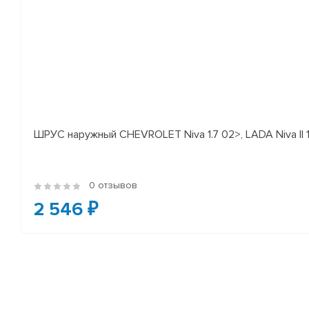
ШРУС наружный CHEVROLET Niva 1.7 02>, LADA Niva II 
0 отзывов
2 546 ₽