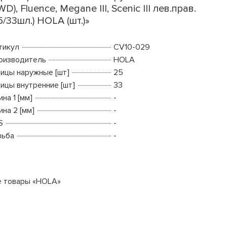
WD), Fluence, Megane III, Scenic III лев.прав.
5/33шл.) HOLA (шт.)»
тикул
CV10-029
оизводитель
HOLA
ицы наружные [шт]
25
ицы внутренние [шт]
33
на 1 [мм]
-
на 2 [мм]
-
S
-
зьба
-
е товары «HOLA»