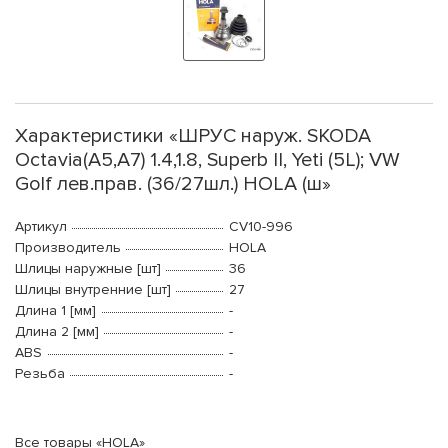
Характеристики «ШРУС наруж. SKODA
Octavia(A5,A7) 1.4,1.8, Superb II, Yeti (5L); VW
Golf лев.прав. (36/27шл.) HOLA (ш»
Артикул
CV10-996
Производитель
HOLA
Шлицы наружные [шт]
36
Шлицы внутренние [шт]
27
Длина 1 [мм]
-
Длина 2 [мм]
-
ABS
-
Резьба
-
Все товары «HOLA»