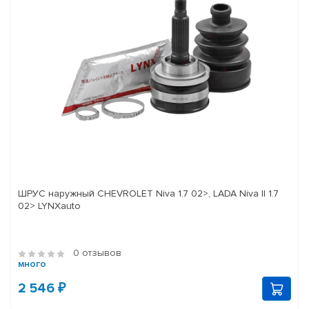
ШРУС наружный CHEVROLET Niva 1.7 02>, LADA Niva II 1.7
02> LYNXauto
0 отзывов
много
2 546 ₽