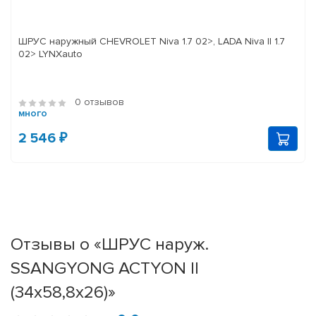
ШРУС наружный CHEVROLET Niva 1.7 02>, LADA Niva II 1.7
02> LYNXauto
0 отзывов
много
2 546 ₽
Отзывы о «ШРУС наруж.
SSANGYONG ACTYON II
(34х58,8х26)»