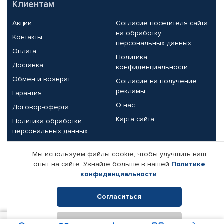
Клиентам
Акции
Согласие посетителя сайта
на обработку
Контакты
персональных данных
Оплата
Политика
Доставка
конфиденциальности
Обмен и возврат
Согласие на получение
рекламы
Гарантия
О нас
Договор-оферта
Карта сайта
Политика обработки
персональных данных
Партнерам
Мы используем файлы cookie, чтобы улучшить ваш
опыт на сайте. Узнайте больше в нашей
Политике
Корпоративным клиентам
Реквизиты компании
конфиденциальности
.
Поставщикам
Согласиться
Отклонить
© КАМАЗ ЦЕНТР ДОНЕЦК, 2015-2026. Все права защищены.