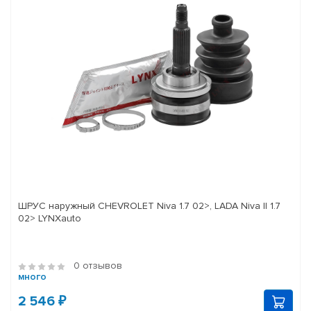
ШРУС наружный CHEVROLET Niva 1.7 02>, LADA Niva II 1.7
02> LYNXauto
0 отзывов
много
2 546 ₽