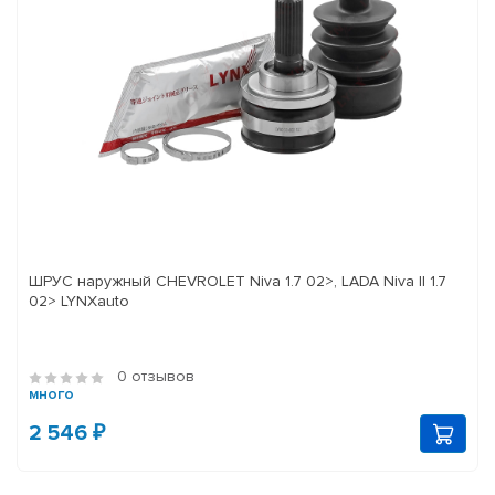
ШРУС наружный CHEVROLET Niva 1.7 02>, LADA Niva II 1.7
02> LYNXauto
0 отзывов
много
2 546 ₽