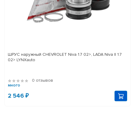
ШРУС наружный CHEVROLET Niva 1.7 02>, LADA Niva II 1.7
02> LYNXauto
0 отзывов
много
2 546 ₽