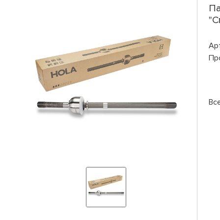
Па
"С
Ар
Пр
Вс