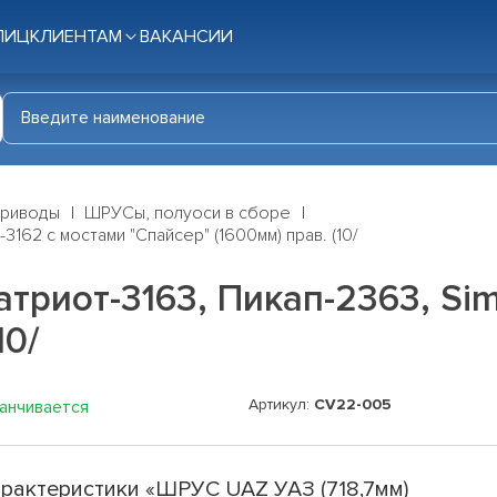
ЛИЦ
КЛИЕНТАМ
ВАКАНСИИ
приводы
ШРУСы, полуоси в сборе
3162 с мостами "Спайсер" (1600мм) прав. (10/
триот-3163, Пикап-2363, Sim
10/
Артикул:
CV22-005
канчивается
рактеристики «ШРУС UAZ УАЗ (718,7мм)