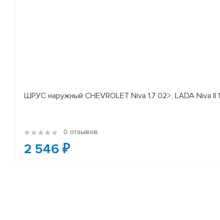
ШРУС наружный CHEVROLET Niva 1.7 02>, LADA Niva II 
0 отзывов
2 546 ₽