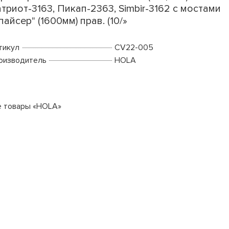
триот-3163, Пикап-2363, Simbir-3162 с мостами
пайсер" (1600мм) прав. (10/»
тикул
CV22-005
оизводитель
HOLA
е товары «HOLA»