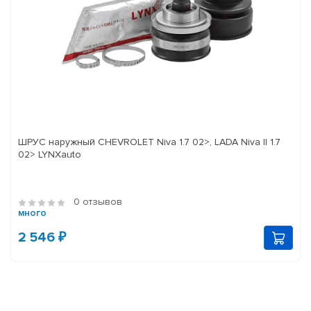
ШРУС наружный CHEVROLET Niva 1.7 02>, LADA Niva II 1.7
02> LYNXauto
0 отзывов
много
2 546 ₽