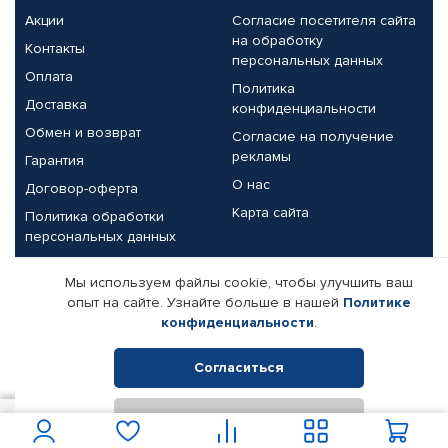
Акции
Согласие посетителя сайта
на обработку
Контакты
персональных данных
Оплата
Политика
Доставка
конфиденциальности
Обмен и возврат
Согласие на получение
рекламы
Гарантия
О нас
Договор-оферта
Карта сайта
Политика обработки
персональных данных
Партнерам
Мы используем файлы cookie, чтобы улучшить ваш
опыт на сайте. Узнайте больше в нашей
Политике
Корпоративным клиентам
Реквизиты компании
конфиденциальности
.
Поставщикам
Согласиться
Отклонить
© КАМАЗ ЦЕНТР ДОНЕЦК, 2015-2026. Все права защищены.
5 350
В корзину
Интернет-магазин автомобильных товаров Автопрофи.